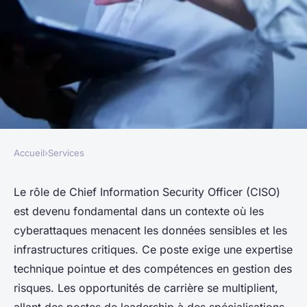
Accueil
›
Services
SERVICES
Plongée dans le métier ciso :
Le rôle de Chief Information Security Officer (CISO)
est devenu fondamental dans un contexte où les
expertise et opportunités
cyberattaques menacent les données sensibles et les
infrastructures critiques. Ce poste exige une expertise
Thomas
•
5 décembre 2024
•
7 min de lecture
technique pointue et des compétences en gestion des
risques. Les opportunités de carrière se multiplient,