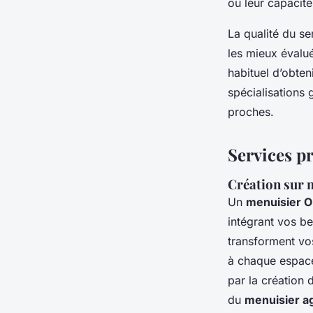
ou leur capacité
La qualité du ser
les mieux évalué
habituel d’obten
spécialisations 
proches.
Services p
Création sur 
Un
menuisier O
intégrant vos be
transforment vos
à chaque espace
par la création
du
menuisier a