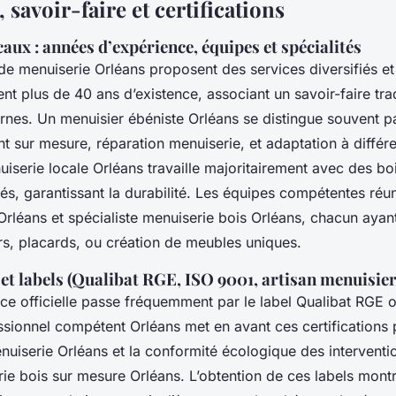
 savoir-faire et certifications
aux : années d’expérience, équipes et spécialités
de menuiserie Orléans proposent des services diversifiés et
ent plus de 40 ans d’existence, associant un savoir-faire tra
es. Un menuisier ébéniste Orléans se distingue souvent pa
t sur mesure, réparation menuiserie, et adaptation à différ
uiserie locale Orléans travaille majoritairement avec des bo
iés, garantissant la durabilité. Les équipes compétentes réun
Orléans et spécialiste menuiserie bois Orléans, chacun ayan
rs, placards, ou création de meubles uniques.
 et labels (Qualibat RGE, ISO 9001, artisan menuisie
ce officielle passe fréquemment par le label Qualibat RGE 
ssionnel compétent Orléans met en avant ces certifications 
enuiserie Orléans et la conformité écologique des intervent
rie bois sur mesure Orléans. L’obtention de ces labels mont