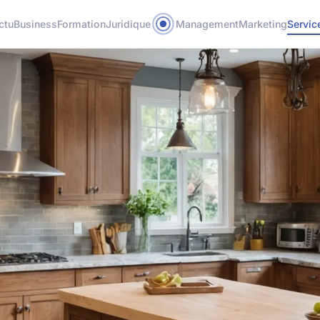
ctu
Business
Formation
Juridique
Management
Marketing
Servic