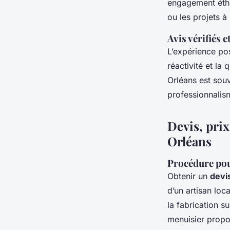
engagement éthi
ou les projets 
Avis vérifiés e
L’expérience pos
réactivité et la
Orléans est souv
professionnalism
Devis, prix
Orléans
Procédure pour
Obtenir un
devi
d’un artisan loc
la fabrication s
menuisier prop