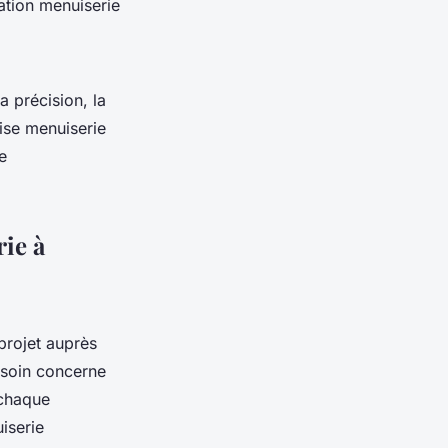
ation menuiserie
a précision, la
rise menuiserie
e
rie à
rojet auprès
esoin concerne
 chaque
iserie