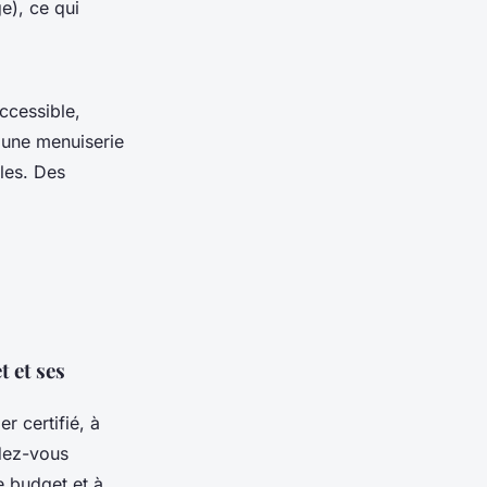
e), ce qui
ccessible,
r une menuiserie
les. Des
t et ses
r certifié, à
ndez-vous
e budget et à