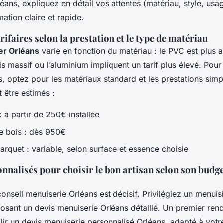
éans, expliquez en détail vos attentes (matériau, style, usag
ation claire et rapide.
rifaires selon la prestation et le type de matériau
er Orléans
varie en fonction du matériau : le PVC est plus a
is massif ou l’aluminium impliquent un tarif plus élevé. Pou
, optez pour les matériaux standard et les prestations simp
 être estimés :
 à partir de 250€ installée
ée bois : dès 950€
arquet : variable, selon surface et essence choisie
nnalisés pour choisir le bon artisan selon son budge
conseil menuiserie Orléans est décisif. Privilégiez un menuisie
oposant un devis menuiserie Orléans détaillé. Un premier re
lir un devis menuiserie personnalisé Orléans, adapté à votr