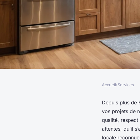
Accueil
›
Services
SERVICES
Menuisier orléans : 
Depuis plus de 
vos projets de m
expertise à votre se
qualité, respect
attentes, qu’il 
locale reconnue,