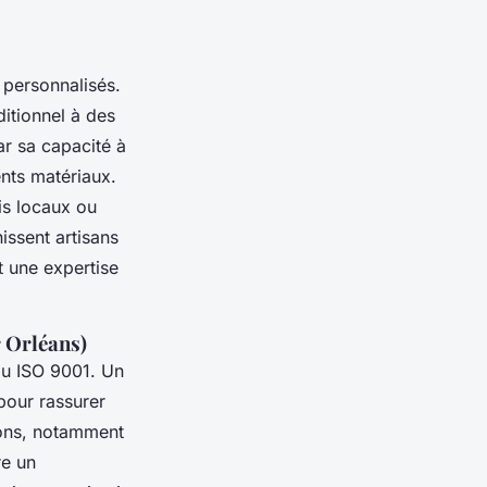
 personnalisés.
ditionnel à des
r sa capacité à
ents matériaux.
is locaux ou
issent artisans
t une expertise
r Orléans)
ou ISO 9001. Un
pour rassurer
ions, notamment
re un