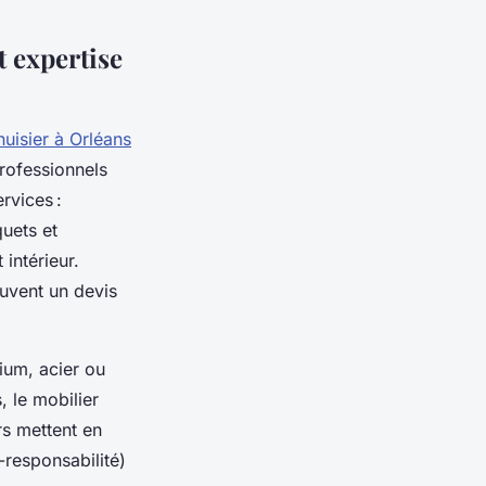
t expertise
uisier à Orléans
professionnels
rvices :
quets et
intérieur.
uvent un devis
ium, acier ou
 le mobilier
rs mettent en
-responsabilité)