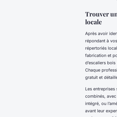
Thomas
•
29 juillet 2025
•
9 min de lecture
Trouver un 
locale
Après avoir iden
répondant à vos 
répertoriés loca
fabrication et po
d’escaliers boi
Chaque professi
gratuit et détail
Les entreprises 
combinés, avec 
intégré, ou l’am
avant leur exper