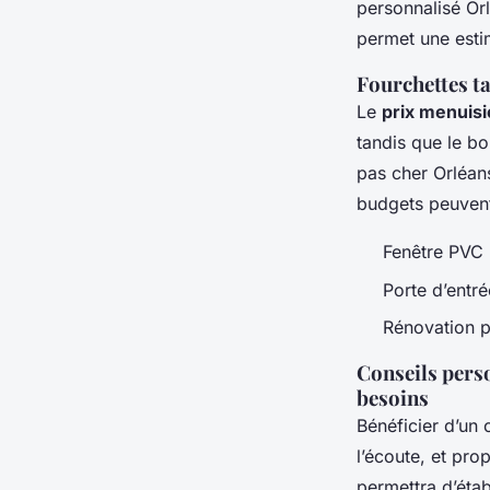
personnalisé Orl
permet une estim
Fourchettes ta
Le
prix menuisi
tandis que le bo
pas cher Orléans
budgets peuvent
Fenêtre PVC :
Porte d’entr
Rénovation p
Conseils perso
besoins
Bénéficier d’un 
l’écoute, et pr
permettra d’étab