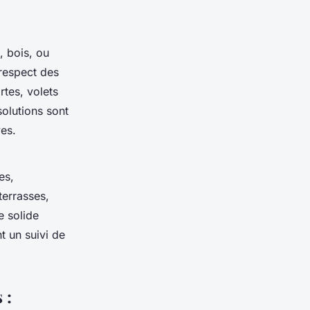
, bois, ou
 respect des
rtes, volets
solutions sont
ves.
es,
(terrasses,
 solide
t un suivi de
 :