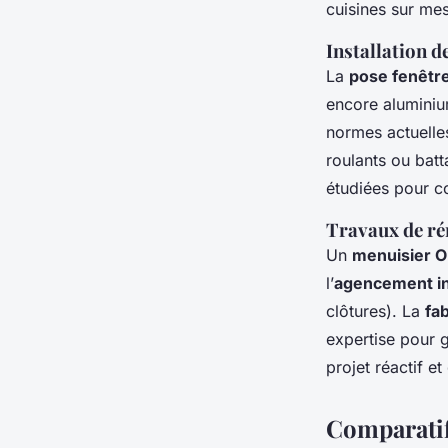
cuisines sur me
Installation d
La
pose fenêtr
encore aluminium
normes actuelles
roulants ou batt
étudiées pour co
Travaux de ré
Un
menuisier O
l’
agencement in
clôtures). La
fa
expertise pour g
projet réactif et
Comparatif