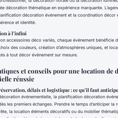
rofessionnel, la décoration florale ou la décoration lumine
ute décoration thématique en expérience marquante. L’age
lanification décoration événement et la coordination décor
érence et identité.
on à l’infini
tion accessoires déco variés, chaque événement bénéficie 
choix des couleurs, création d’atmosphères uniques, et loc
tés à tout décor événement sur mesure.
atiques et conseils pour une location de 
elle réussie
servation, délais et logistique : ce qu’il faut anticip
décoration événementielle, la planification décoration évén
ès les premiers échanges. Prendre le temps d’anticiper la 
ête, la location éléments décoratifs ou du mobilier thémat