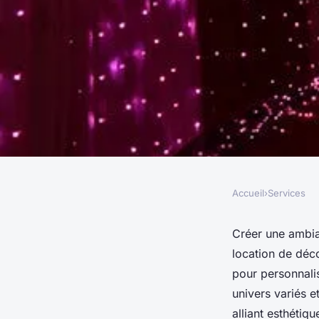
Accueil
›
Services
SERVICES
Des thèmes captivan
Créer une ambia
location de déc
location de décorat
pour personnalis
univers variés e
alliant esthéti