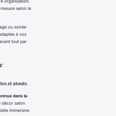
re organisation.
 mesure selon la
age ou soirée
 adaptée à vos
avant tout par
e
tes et atouts
onnue dans la
de décor salon
ielle immersive