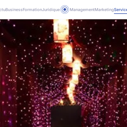
ctu
Business
Formation
Juridique
Management
Marketing
Servic