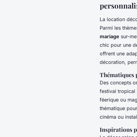
personnali
La location déc
Parmi les thème
mariage
sur-mes
chic pour une d
offrent une adap
décoration, per
Thématiques p
Des concepts ori
festival tropica
féerique ou magi
thématique pour
cinéma ou instal
Inspirations 