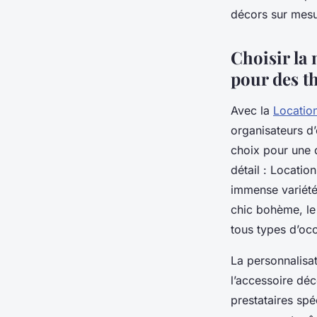
Thomas
•
23 juin 2025
•
6 min de lecture
décors sur mesu
Choisir la
pour des t
Avec la
Locatio
organisateurs d
choix pour une 
détail : Locatio
immense variété
chic bohème, le 
tous types d’occ
La personnalisat
l’accessoire dé
prestataires spé