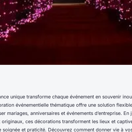
ts pour votre
nce unique transforme chaque événement en souvenir inoub
oration événementielle thématique offre une solution flexib
ion événementielle
er mariages, anniversaires et événements d’entreprise. En 
t originaux, ces décorations transforment les lieux et captive
que soignée et praticité. Découvrez comment donner vie à vo