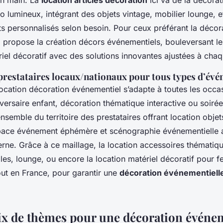
en main. La
location articles décoration
ici va de la décorat
o lumineux, intégrant des objets vintage, mobilier lounge, 
s personnalisés selon besoin. Pour ceux préférant la décor
 propose la création décors événementiels, bouleversant le
ériel décoratif avec des solutions innovantes ajustées à ch
 prestataires locaux/nationaux pour tous types d’év
location décoration événementiel s’adapte à toutes les occa
ersaire enfant, décoration thématique interactive ou soirée
ensemble du territoire des prestataires offrant location objet
ace événement éphémère et scénographie événementielle a
rne. Grâce à ce maillage, la location accessoires thémat
s, lounge, ou encore la location matériel décoratif pour fes
out en France, pour garantir une
décoration événementiell
x de thèmes pour une décoration événem