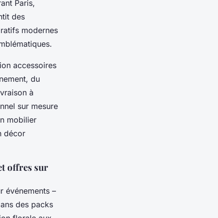
ant Paris,
tit des
oratifs modernes
emblématiques.
ion accessoires
énement, du
ivraison à
onnel sur mesure
n mobilier
n décor
t offres sur
r événements –
dans des packs