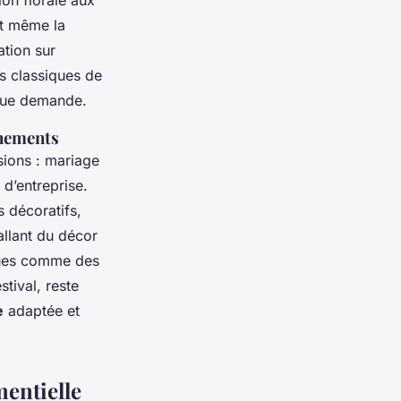
ion florale aux
et même la
ation sur
s classiques de
aque demande.
énements
sions : mariage
 d’entreprise.
s décoratifs,
llant du décor
iques comme des
tival, reste
e
adaptée et
entielle