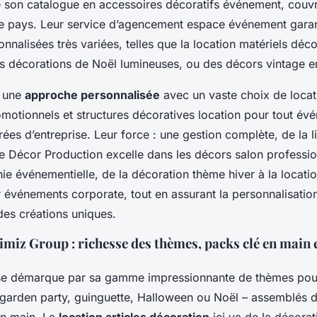
de son catalogue en accessoires décoratifs événement, couvr
 le pays. Leur service d’agencement espace événement garan
nalisées très variées, telles que la location matériels déc
es décorations de Noël lumineuses, ou des décors vintage 
e une
approche personnalisée
avec un vaste choix de locat
motionnels et structures décoratives location pour tout év
ées d’entreprise. Leur force : une gestion complète, de la l
Live Décor Production excelle dans les décors salon professi
ie événementielle, de la décoration thème hiver à la locatio
 événements corporate, tout en assurant la personnalisatio
es créations uniques.
miz Group : richesse des thèmes, packs clé en main e
se démarque par sa gamme impressionnante de thèmes pou
 garden party, guinguette, Halloween ou Noël – assemblés 