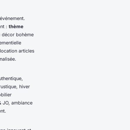
n événement.
nt :
thème
ou décor bohème
ementielle
ocation articles
nalisée.
uthentique,
ustique, hiver
bilier
 & JO, ambiance
nt.