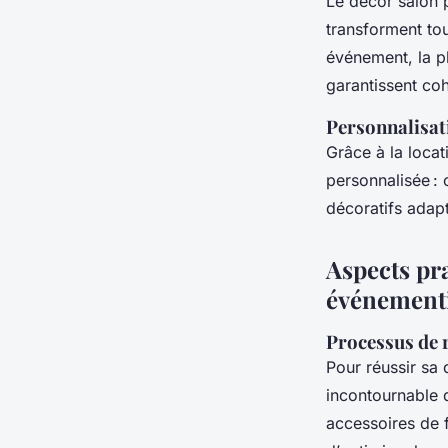
Le décor salon p
transforment to
événement, la p
garantissent coh
Personnalisati
Grâce à la loca
personnalisée : 
décoratifs adap
Aspects pr
événementi
Processus de ré
Pour réussir sa 
incontournable d
accessoires de f