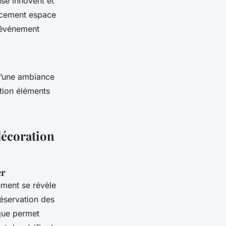
use innovent et
ncement espace
 événement
d’une ambiance
ation éléments
décoration
er
ement se révèle
réservation des
ique permet