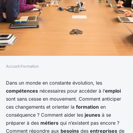
Accueil
›
Formation
FORMATION
Compétences futures :
Dans un monde en constante évolution, les
compétences
nécessaires pour accéder à l’
emploi
orientation de la formation
sont sans cesse en mouvement. Comment anticiper
pour anticiper les besoins de
ces changements et orienter la
formation
en
demain
conséquence ? Comment aider les
jeunes
à se
préparer à des
métiers
qui n’existent pas encore ?
Marie
•
22 décembre 2023
•
7 min de lecture
Comment répondre aux
besoins
des
entreprises
de