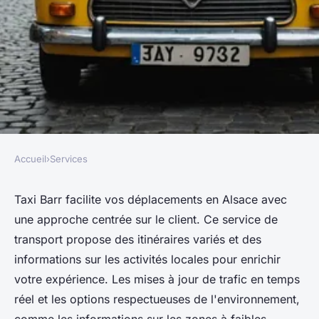
Accueil
›
Services
SERVICES
Taxi Barr : vos déplacements
Taxi Barr facilite vos déplacements en Alsace avec
une approche centrée sur le client. Ce service de
facilités en Alsace
transport propose des itinéraires variés et des
informations sur les activités locales pour enrichir
Thomas
•
22 février 2025
•
4 min de lecture
votre expérience. Les mises à jour de trafic en temps
réel et les options respectueuses de l'environnement,