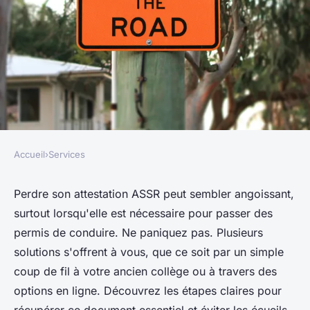
Accueil
›
Services
SERVICES
Que faire si vous avez perdu
Perdre son attestation ASSR peut sembler angoissant,
surtout lorsqu'elle est nécessaire pour passer des
votre attestation assr ?
permis de conduire. Ne paniquez pas. Plusieurs
solutions s'offrent à vous, que ce soit par un simple
Thomas
•
1 décembre 2024
•
11 min de lecture
coup de fil à votre ancien collège ou à travers des
options en ligne. Découvrez les étapes claires pour