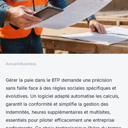
Accueil
›
Business
BUSINESS
Logiciel paie btp : l'allié des
Gérer la paie dans le BTP demande une précision
sans faille face à des règles sociales spécifiques et
entreprises performantes
évolutives. Un logiciel adapté automatise les calculs,
garantit la conformité et simplifie la gestion des
Manon
•
20 septembre 2025
•
4 min de lecture
indemnités, heures supplémentaires et multisites,
essentiels pour piloter efficacement une entreprise